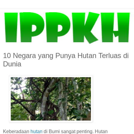
10 Negara yang Punya Hutan Terluas di
Dunia
Keberadaan
hutan
di Bumi sangat penting. Hutan