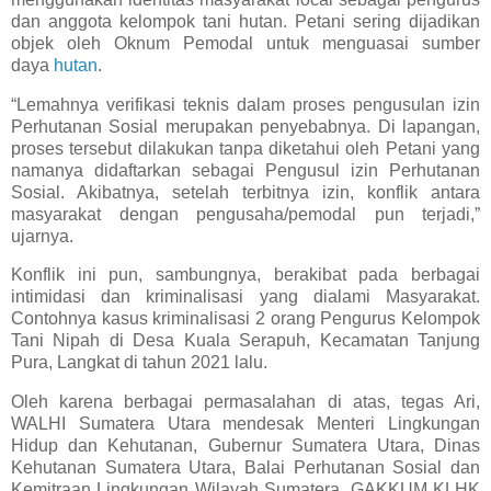
dan anggota kelompok tani hutan. Petani sering dijadikan
objek oleh Oknum Pemodal untuk menguasai sumber
daya
hutan
.
“Lemahnya verifikasi teknis dalam proses pengusulan izin
Perhutanan Sosial merupakan penyebabnya. Di lapangan,
proses tersebut dilakukan tanpa diketahui oleh Petani yang
namanya didaftarkan sebagai Pengusul izin Perhutanan
Sosial. Akibatnya, setelah terbitnya izin, konflik antara
masyarakat dengan pengusaha/pemodal pun terjadi,”
ujarnya.
Konflik ini pun, sambungnya, berakibat pada berbagai
intimidasi dan kriminalisasi yang dialami Masyarakat.
Contohnya kasus kriminalisasi 2 orang Pengurus Kelompok
Tani Nipah di Desa Kuala Serapuh, Kecamatan Tanjung
Pura, Langkat di tahun 2021 lalu.
Oleh karena berbagai permasalahan di atas, tegas Ari,
WALHI Sumatera Utara mendesak Menteri Lingkungan
Hidup dan Kehutanan, Gubernur Sumatera Utara, Dinas
Kehutanan Sumatera Utara, Balai Perhutanan Sosial dan
Kemitraan Lingkungan Wilayah Sumatera, GAKKUM KLHK