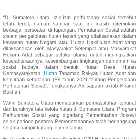
“Di Sumatera Utara, izin-izin perhutanan sosial tersebut
telah terbit, namun sampai saat ini masih ditemukan
berbagai persoalan di lapangan. Perhutanan Sosial adalah
sistem pengelolaan hutan lestari yang dilaksanakan dalam
kawasan hutan Negara atau
Hutan
Hak/Hutan Adat yang
dilaksanakan oleh Masyarakat Setempat atau Masyarakat
Hukum Adat sebagai pelaku utama untuk meningkatkan
kesejahteraannya, keseimbangan lingkungan dan dinamika
sosial budaya dalam bentuk Hutan Desa, Hutan
Kemasyarakatan,
Hutan
Tanaman Rakyat, Hutan Adat dan
kemitraan kehutanan. (P9 tahun 2021 tentang Pengelolaan
Perhutanan Sosial),” ungkapnya Ari sapaan akrab Khairul
Bukhari.
Walhi Sumatera Utara memaparkan permasalahan tenurial
dan buruknya tata kelola hutan di Sumatera Utara. Program
Perhutanan Sosial yang digadang Pemerintahan Jokowi
sejak periode pertama Pemerintahannya telah berlangsung
selama hampir kurang lebih 6 tahun.
Hal itu dikatakan Manager Advokasi WALHI Sumatera Utara