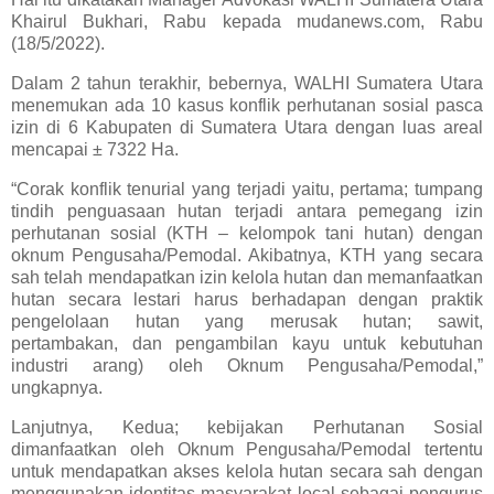
Khairul Bukhari, Rabu kepada mudanews.com, Rabu
(18/5/2022).
Dalam 2 tahun terakhir, bebernya, WALHI Sumatera Utara
menemukan ada 10 kasus konflik perhutanan sosial pasca
izin di 6 Kabupaten di Sumatera Utara dengan luas areal
mencapai ± 7322 Ha.
“Corak konflik tenurial yang terjadi yaitu, pertama; tumpang
tindih penguasaan hutan terjadi antara pemegang izin
perhutanan sosial (KTH – kelompok tani hutan) dengan
oknum Pengusaha/Pemodal. Akibatnya, KTH yang secara
sah telah mendapatkan izin kelola hutan dan memanfaatkan
hutan secara lestari harus berhadapan dengan praktik
pengelolaan hutan yang merusak hutan; sawit,
pertambakan, dan pengambilan kayu untuk kebutuhan
industri arang) oleh Oknum Pengusaha/Pemodal,”
ungkapnya.
Lanjutnya, Kedua; kebijakan Perhutanan Sosial
dimanfaatkan oleh Oknum Pengusaha/Pemodal tertentu
untuk mendapatkan akses kelola hutan secara sah dengan
menggunakan identitas masyarakat local sebagai pengurus