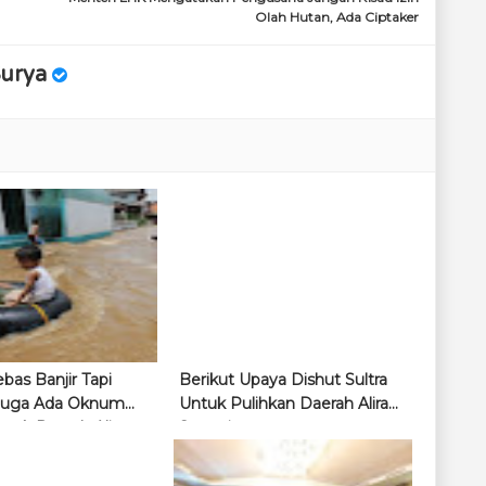
Olah Hutan, Ada Ciptaker
Surya
bas Banjir Tapi
Berikut Upaya Dishut Sultra
iduga Ada Oknum
Untuk Pulihkan Daerah Aliran
sak Daerah Aliran
Sungai