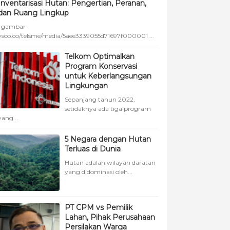
Inventarisasi Hutan: Pengertian, Peranan,
dan Ruang Lingkup
gambar
vsco.co/telsme/media/5aee3339055d71697f000001 ...
Telkom Optimalkan
Program Konservasi
untuk Keberlangsungan
Lingkungan
Sepanjang tahun 2022,
setidaknya ada tiga program
yang...
5 Negara dengan Hutan
Terluas di Dunia
Hutan adalah wilayah daratan
yang didominasi oleh...
PT CPM vs Pemilik
Lahan, Pihak Perusahaan
Persilakan Warga